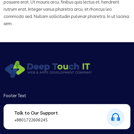
posuere erat. Ut mauris arcu, finibus quis lectus et, hendrerit
rutrum erat. Integer varius pharetra arcu, et rhoncus leo
commodo sed. Nullam sollicitudin pulvinar pharetra. In ut lacinia
sem.
Footer Text
Talk to Our Support
+8801722606245