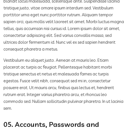
blandit lacus malesuada, scelerisque ante. Suspendisse lacinia
tristique justo, vitae ornare ipsum interdum sed. Vestibulum
porttitor urna eget nunc porttitor rutrum. Aliquam tempor
sapien orci, quis mollis velit laoreet sit amet. Morbi luctus magna
tellus, quis accumsan nisi cursus id. Lorem ipsum dolor sit amet,
consectetur adipiscing elit. Sed varius convallis massa, sed
ultrices dolor fermentum id. Nunc vel ex sed sapien hendrerit
consequat pharetra a metus.
Vestibulum eu aliquet justo. Aenean at mauris leo. Etiam
placerat ac turpis ac feugiat. Pellentesque habitant morbi
tristique senectus et netus et malesuada fames ac turpis
egestas. Fusce velit nibh, consequat sed mi in, consectetur
posuere erat. Ut mauris arcu, finibus quis lectus et, hendrerit
rutrum erat. Integer varius pharetra arcu, et rhoncus leo
commodo sed. Nullam sollicitudin pulvinar pharetra. In ut lacinia
sem.
05. Accounts, Passwords and